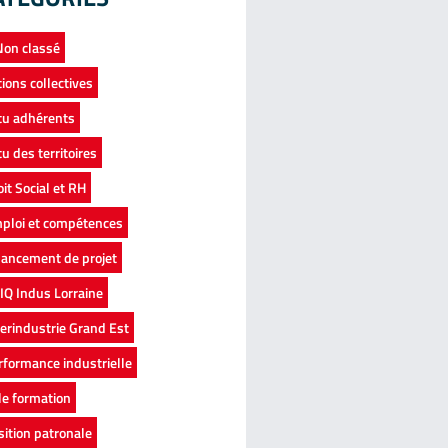
 Non classé
tions collectives
tu adhérents
tu des territoires
oit Social et RH
ploi et compétences
nancement de projet
IQ Indus Lorraine
terindustrie Grand Est
rformance industrielle
le formation
sition patronale