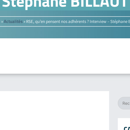
Stéphane BILLAUT
l
Actualités
»
»
RSE, qu’en pensent nos adhérents ? Interview – Stéphane
C