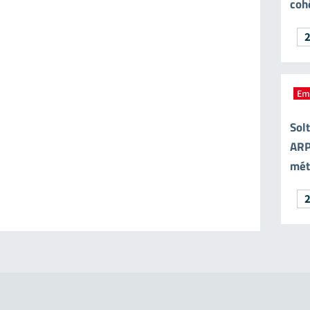
coh
Em
Sol
ARP
méti