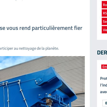
Ro
RS
Se
se vous rend particulièrement fier
Vi
articiper au nettoyage de la planète.
DER
Em
Pro
l’in
ave
0