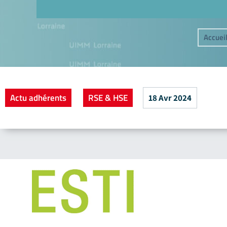
Accuei
Actu adhérents
RSE & HSE
18 Avr 2024