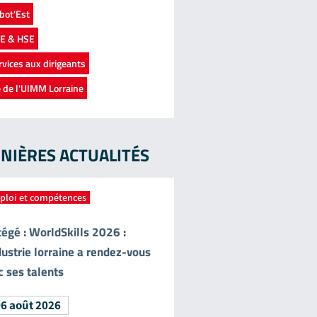
bot'Est
E & HSE
rvices aux dirigeants
e de l'UIMM Lorraine
NIÈRES ACTUALITÉS
ploi et compétences
tégé : WorldSkills 2026 :
dustrie lorraine a rendez-vous
c ses talents
6 août 2026