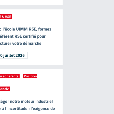
E & HSE
c l’école UIMM RSE, formez
éférent RSE certifié pour
ucturer votre démarche
0 juillet 2026
tu adhérents
,
Position
ronale
téger notre moteur industriel
 à l’incertitude : l’exigence de