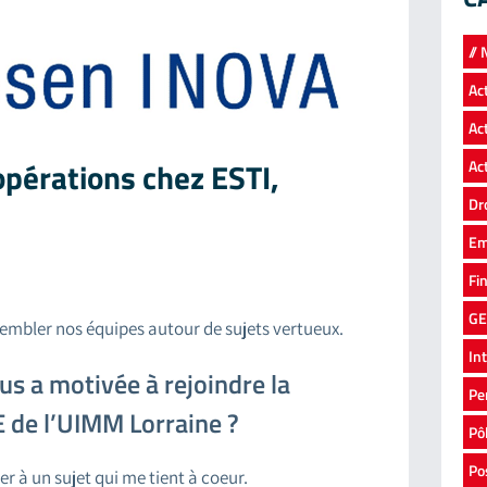
//
Ac
Ac
opérations chez ESTI,
Ac
Dr
Em
Fi
GE
sembler nos équipes autour de sujets vertueux.
In
us a motivée à rejoindre la
Pe
de l’UIMM Lorraine ?
Pô
Po
er à un sujet qui me tient à coeur.