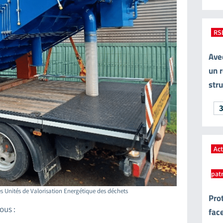
RS
Ave
un r
str
3
Ac
pat
des Unités de Valorisation Energétique des déchets
Pro
ous :
face