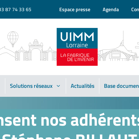
33 87 74 33 65
Espace presse
Agenda
Con
Solutions réseaux
Actualités
Base documen
nsent nos adhérents