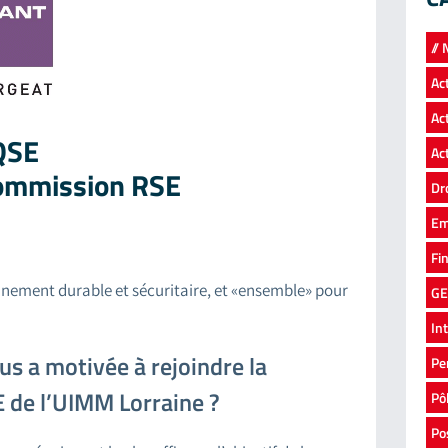
//
Ac
Ac
QSE
Ac
Commission RSE
Dr
Em
Fi
ronnement durable et sécuritaire, et «ensemble» pour
GE
In
us a motivée à rejoindre la
Pe
de l’UIMM Lorraine ?
Pô
Po