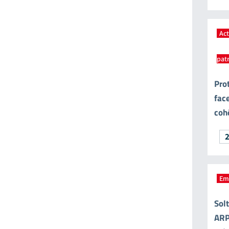
Ac
pat
Pro
face
coh
Em
Sol
ARP