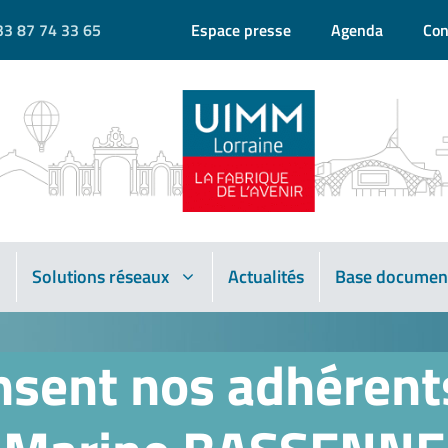
33 87 74 33 65
Espace presse
Agenda
Con
Solutions réseaux
Actualités
Base documen
nsent nos adhérents