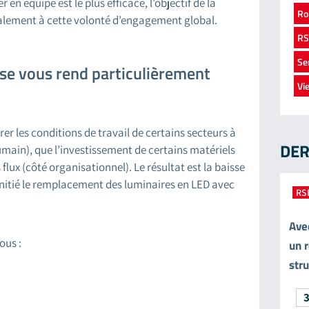
n équipe est le plus efficace, l’objectif de la
Ro
lement à cette volonté d’engagement global.
RS
Se
ise vous rend particulièrement
Vi
er les conditions de travail de certains secteurs à
DER
umain), que l’investissement de certains matériels
flux (côté organisationnel). Le résultat est la baisse
initié le remplacement des luminaires en LED avec
RS
Ave
ous :
un r
str
3