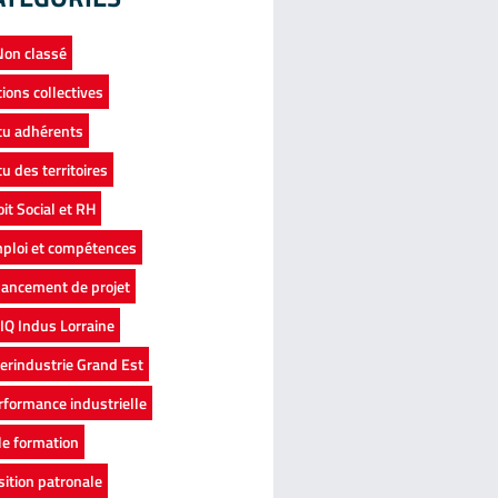
 Non classé
tions collectives
tu adhérents
tu des territoires
oit Social et RH
ploi et compétences
nancement de projet
IQ Indus Lorraine
terindustrie Grand Est
rformance industrielle
le formation
sition patronale