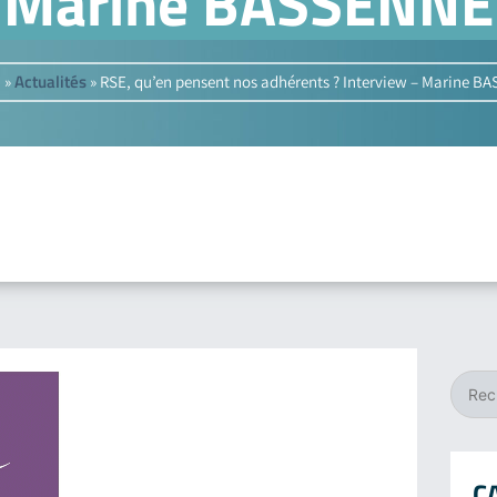
Marine BASSENNE
l
Actualités
»
»
RSE, qu’en pensent nos adhérents ? Interview – Marine 
C