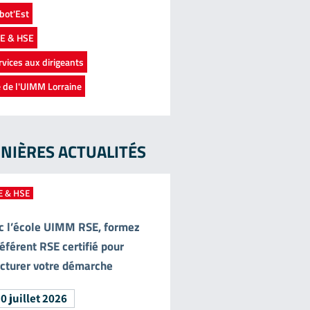
bot'Est
E & HSE
rvices aux dirigeants
e de l'UIMM Lorraine
NIÈRES ACTUALITÉS
E & HSE
c l’école UIMM RSE, formez
éférent RSE certifié pour
ucturer votre démarche
0 juillet 2026