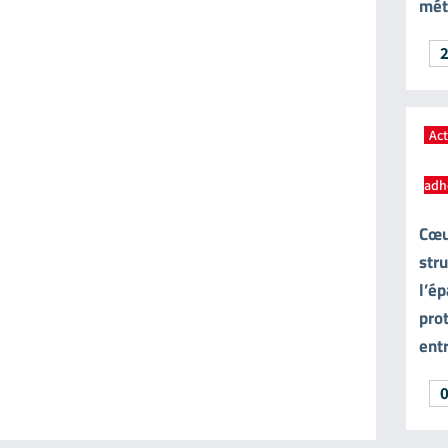
méti
Act
adh
Cœur
str
l’ép
pro
ent