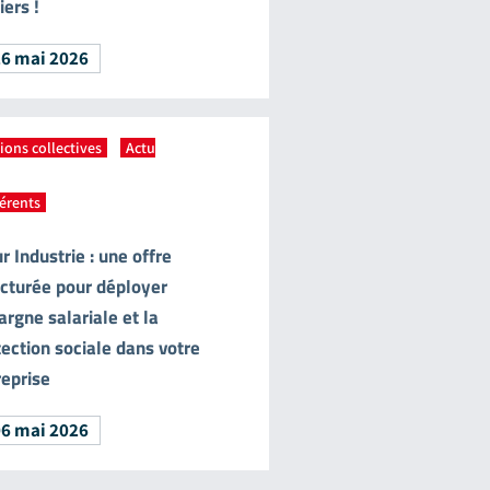
ers !
26 mai 2026
ions collectives
,
Actu
érents
 Industrie : une offre
ucturée pour déployer
argne salariale et la
tection sociale dans votre
reprise
06 mai 2026