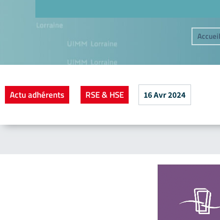
Accuei
Actu adhérents
RSE & HSE
16 Avr 2024