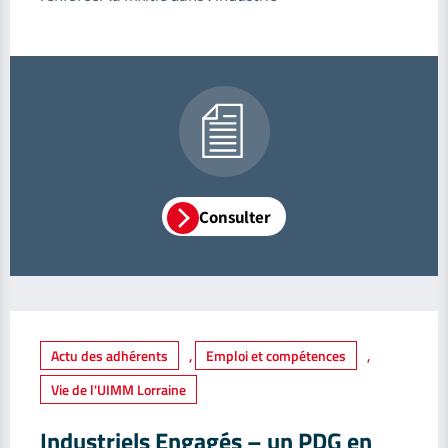
Consulter
Actu des adhérents
,
Emploi et compétences
,
Vie de l'UIMM Lorraine
Industriels Engagés – un PDG en