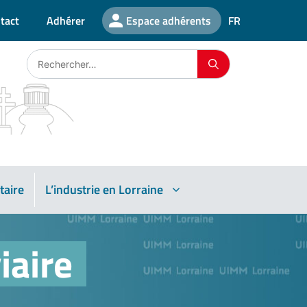
tact
Adhérer
Espace adhérents
FR
taire
L’industrie en Lorraine
iaire