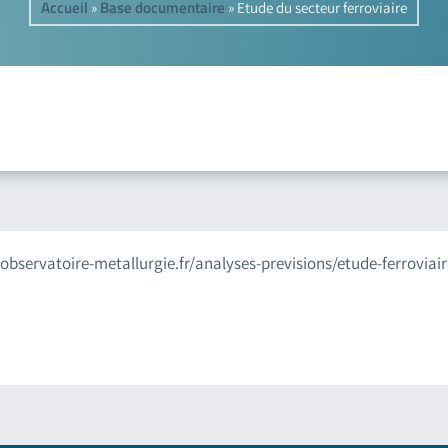
Accueil
Base documentaire
»
»
Etude du secteur ferroviaire
.observatoire-metallurgie.fr/analyses-previsions/etude-ferroviai