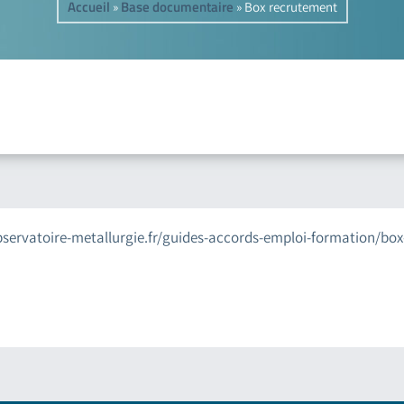
Accueil
Base documentaire
»
»
Box recrutement
.observatoire-metallurgie.fr/guides-accords-emploi-formation/bo