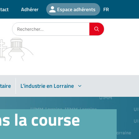
tact
Adhérer
Espace adhérents
FR
taire
L’industrie en Lorraine
s la course