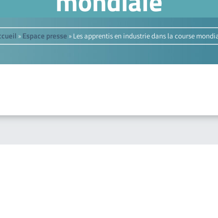
mondiale
cueil
Espace presse
»
»
Les apprentis en industrie dans la course mondi