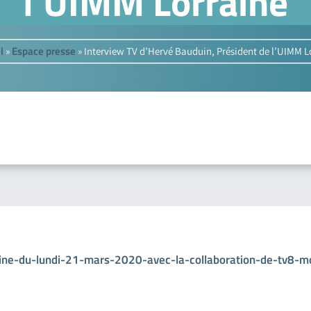
l’UIMM Lorraine
l
Espace presse
»
»
Interview TV d’Hervé Bauduin, Président de l’UIMM L
onfine-du-lundi-21-mars-2020-avec-la-collaboration-de-tv8-mo