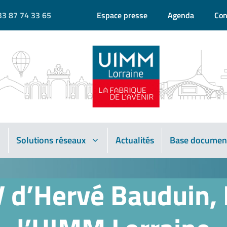
33 87 74 33 65
Espace presse
Agenda
Con
Solutions réseaux
Actualités
Base documen
V d’Hervé Bauduin, 