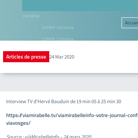
Accuei
Articles de presse
24 Mar 2020
Interview TV d’Hervé Bauduin de 19 min 05 à 25 min 30
https://viamirabelle.tv/viamirabelleinfo-votre-journal-c
viavosges/
Source : viàMirabelleInfo – 24 mars 2020