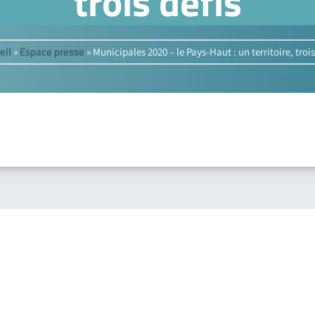
trois défis
eil
Espace presse
»
»
Municipales 2020 – le Pays-Haut : un territoire, trois