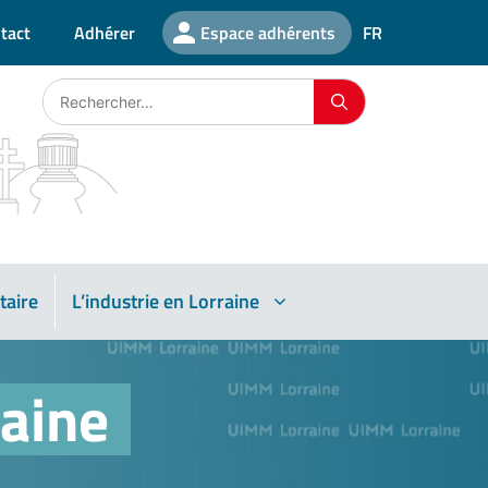
tact
Adhérer
Espace adhérents
FR
taire
L’industrie en Lorraine
aine