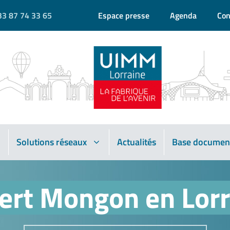
33 87 74 33 65
Espace presse
Agenda
Con
Solutions réseaux
Actualités
Base documen
ert Mongon en Lorr