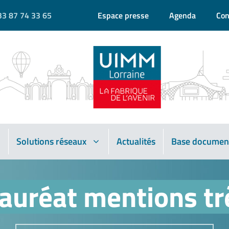
33 87 74 33 65
Espace presse
Agenda
Con
Solutions réseaux
Actualités
Base documen
auréat mentions tr