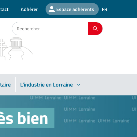
tact
Adhérer
Espace adhérents
FR
taire
L’industrie en Lorraine
ès bien