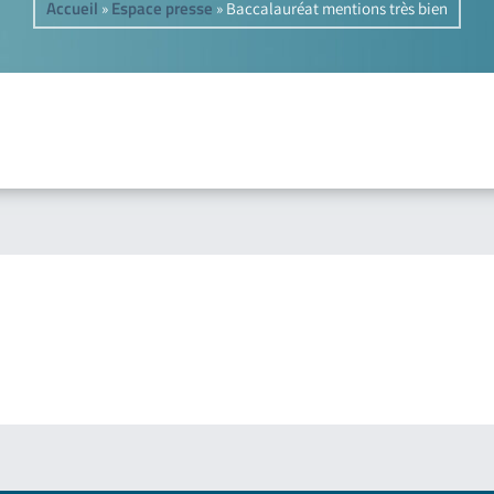
Accueil
Espace presse
»
»
Baccalauréat mentions très bien