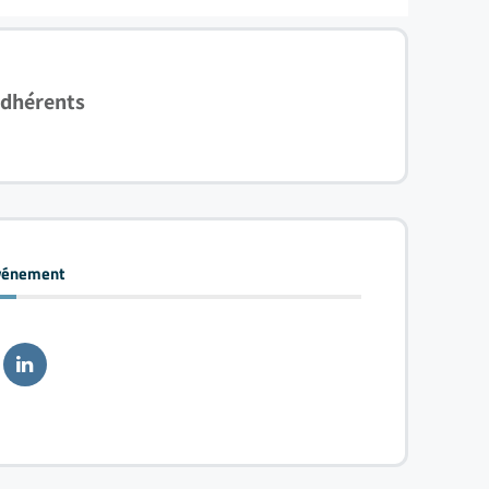
adhérents
événement