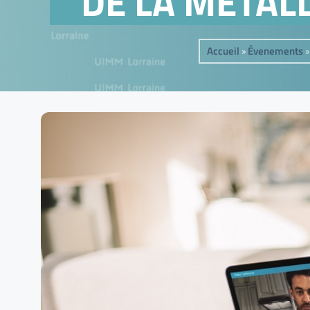
DE LA METALL
Accueil
Évenements
»