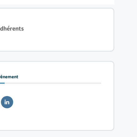
adhérents
événement