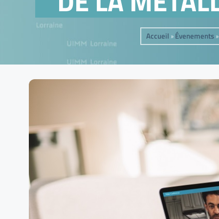
DE LA METALL
Accueil
Évenements
»