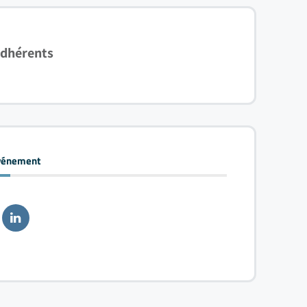
adhérents
événement